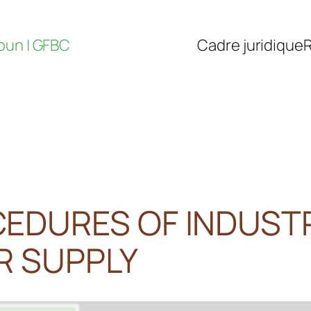
oun | GFBC
Cadre juridique
R
CEDURES OF INDUST
R SUPPLY